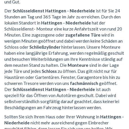
und Gut.
Der
Schlüsseldienst Hattingen - Niederheide
ist für Sie 24
Stunden am Tag und 365 Tage im Jahr zu erreichen. Durch den
lokalen Standort in
Hattingen - Niederheide
hat der
Schlüsseldienst- Monteur eine kurze Anfahrtszeit von rund 20
Minuten. Eine zugezogene oder
zugefallene Türe
wird in
wenigen Minuten geöffnet und dabei werden keine Schäden an
Schloss oder
Schließzylinder
hinterlassen. Unsere Monteure
haben eine langjährige Erfahrung, werden regelmäßig geschult
und besuchen Weiterbildungen um Ihre Kenntnisse ständig auf
dem neusten Stand zu halten. Die
Monteure
sind in der Lage
jede Türe und jedes
Schloss
zu öffnen. Das gilt nicht nur für
Haustüren oder Gartentüren. Fenster, Garagentore bis hin zu
schweren Tresore werden von uns
fachmännisch
geöffnet.
Der
Schlüsseldienst Hattingen - Niederheide
ist auch
speziell für das Öffnen von Autotüren geschult. Dabei wird
selbstverständlich sorgfältig darauf geachtet, dass keinerlei
Beschädigungen am Fahrzeug hinterlassen werden.
Sollten Sie sich Ihrem Haus oder Ihrer Wohnung in
Hattingen -
Niederheide
nicht mehr ausreichend gegen Einbrecher
geschützt fühlen, dann lassen Sie sich von uns helfen. Wir