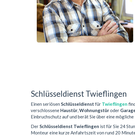
Schlüsseldienst Twieflingen
Einen seriösen
Schlüsseldienst
für
Twieflingen
fin
verschlossene
Haustür
,
Wohnungstür
oder
Garag
Einbruchschutz auf und berät Sie über eine mögliche
Der
Schlüsseldienst Twieflingen
ist für Sie 24 St
Monteur eine kurze Anfahrtszeit von rund 20 Minut