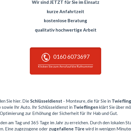
Wir sind JETZT für Sie im Einsatz
kurze Anfahrtzeit
kostenlose Beratung
qualitativ hochwertige Arbeit
0160 6073697
Klicken Sie zum Anruf auf die Rufnummer
den Sie hier. Die
Schlüsseldienst
- Monteure, die für Sie in
Twieflin
e
sowie Ihr Auto. Ihr Schlüsseldienst in
Twieflingen
klärt Sie über m
 Optimierung zur Erhöhung der Sicherheit für Ihr Hab und Gut.
unden am Tag und 365 Tage im Jahr zu erreichen. Durch den lokalen St
en. Eine zugezogene oder
zugefallene Türe
wird in wenigen Minute