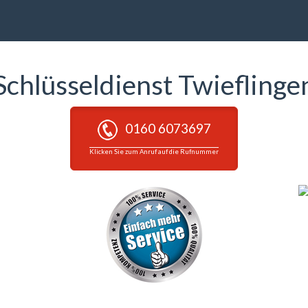
Schlüsseldienst Twieflinge
0160 6073697
Klicken Sie zum Anruf auf die Rufnummer