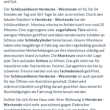
und Gut.
Der
Schlüsseldienst Herdecke - Westende
ist für Sie 24
Stunden am Tag und 365 Tage im Jahr zu erreichen. Durch den
lokalen Standort in
Herdecke - Westende
hat der
Schlüsseldienst- Monteur eine kurze Anfahrtszeit von rund 20
Minuten. Eine zugezogene oder
zugefallene Türe
wird in
wenigen Minuten geöffnet und dabei werden keine Schäden an
Schloss oder
Schließzylinder
hinterlassen. Unsere Monteure
haben eine langjährige Erfahrung, werden regelmäßig geschult
und besuchen Weiterbildungen um Ihre Kenntnisse ständig auf
dem neusten Stand zu halten. Die
Monteure
sind in der Lage
jede Türe und jedes
Schloss
zu öffnen. Das gilt nicht nur für
Haustüren oder Gartentüren. Fenster, Garagentore bis hin zu
schweren Tresore werden von uns
fachmännisch
geöffnet.
Der
Schlüsseldienst Herdecke - Westende
ist auch speziell
für das Öffnen von Autotüren geschult. Dabei wird
selbstverständlich sorgfältig darauf geachtet, dass keinerlei
Beschädigungen am Fahrzeug hinterlassen werden.
Sollten Sie sich Ihrem Haus oder Ihrer Wohnung in
Herdecke -
Westende
nicht mehr ausreichend gegen Einbrecher
geschützt fühlen, dann lassen Sie sich von uns helfen. Wir