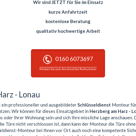
Wir sind JETZT für Sie im Einsatz
kurze Anfahrtzeit
kostenlose Beratung
qualitativ hochwertige Arbeit
0160 6073697
Klicken Sie zum Anruf auf die Rufnummer
Harz - Lonau
t ein professioneller und ausgebildeter
Schlüsseldienst
Monteur für 
utzen. Wir können für dieses Einsatzgebiet in
Herzberg am Harz - L
us oder Ihrer Wohnung sein und sich Ihre missliche Lage anschauen
die Türe nicht verschlossen ist, dann kann der Monteur die Türe oh
sseldienst-Monteur bei Ihnen vor Ort auch noch eine kompetente Sic