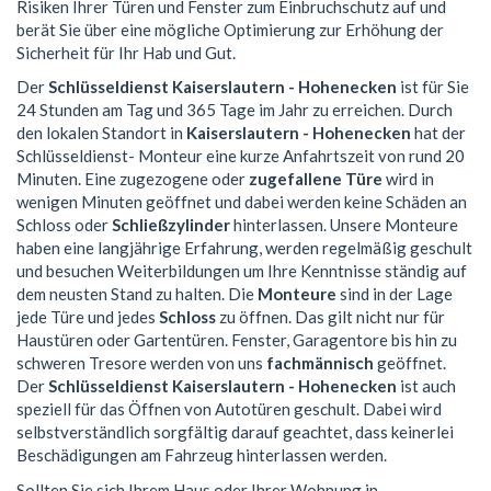
Risiken Ihrer Türen und Fenster zum Einbruchschutz auf und
berät Sie über eine mögliche Optimierung zur Erhöhung der
Sicherheit für Ihr Hab und Gut.
Der
Schlüsseldienst Kaiserslautern - Hohenecken
ist für Sie
24 Stunden am Tag und 365 Tage im Jahr zu erreichen. Durch
den lokalen Standort in
Kaiserslautern - Hohenecken
hat der
Schlüsseldienst- Monteur eine kurze Anfahrtszeit von rund 20
Minuten. Eine zugezogene oder
zugefallene Türe
wird in
wenigen Minuten geöffnet und dabei werden keine Schäden an
Schloss oder
Schließzylinder
hinterlassen. Unsere Monteure
haben eine langjährige Erfahrung, werden regelmäßig geschult
und besuchen Weiterbildungen um Ihre Kenntnisse ständig auf
dem neusten Stand zu halten. Die
Monteure
sind in der Lage
jede Türe und jedes
Schloss
zu öffnen. Das gilt nicht nur für
Haustüren oder Gartentüren. Fenster, Garagentore bis hin zu
schweren Tresore werden von uns
fachmännisch
geöffnet.
Der
Schlüsseldienst Kaiserslautern - Hohenecken
ist auch
speziell für das Öffnen von Autotüren geschult. Dabei wird
selbstverständlich sorgfältig darauf geachtet, dass keinerlei
Beschädigungen am Fahrzeug hinterlassen werden.
Sollten Sie sich Ihrem Haus oder Ihrer Wohnung in