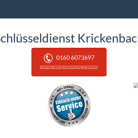
chlüsseldienst Krickenba
0160 6073697
Klicken Sie zum Anruf auf die Rufnummer