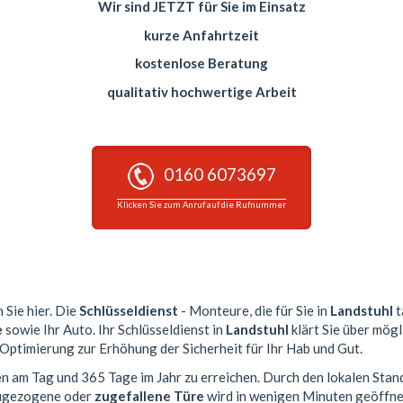
Wir sind JETZT für Sie im Einsatz
kurze Anfahrtzeit
kostenlose Beratung
qualitativ hochwertige Arbeit
0160 6073697
Klicken Sie zum Anruf auf die Rufnummer
 Sie hier. Die
Schlüsseldienst
- Monteure, die für Sie in
Landstuhl
t
e
sowie Ihr Auto. Ihr Schlüsseldienst in
Landstuhl
klärt Sie über mögl
 Optimierung zur Erhöhung der Sicherheit für Ihr Hab und Gut.
en am Tag und 365 Tage im Jahr zu erreichen. Durch den lokalen Stan
 zugezogene oder
zugefallene Türe
wird in wenigen Minuten geöffne