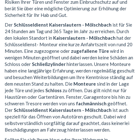
Risiken Ihrer Türen und Fenster zum Einbruchschutz auf und
berät Sie über eine mögliche Optimierung zur Erhöhung der
Sicherheit für Ihr Hab und Gut.
Der
Schlüsseldienst Kaiserslautern - Mölschbach
ist für Sie
24 Stunden am Tag und 365 Tage im Jahr zu erreichen. Durch
den lokalen Standort in
Kaiserslautern - Mölschbach
hat der
Schlüsseldienst- Monteur eine kurze Anfahrtszeit von rund 20
Minuten. Eine zugezogene oder
zugefallene Türe
wird in
wenigen Minuten geöffnet und dabei werden keine Schäden an
Schloss oder
Schließzylinder
hinterlassen. Unsere Monteure
haben eine langjährige Erfahrung, werden regelmäßig geschult
und besuchen Weiterbildungen um Ihre Kenntnisse ständig auf
dem neusten Stand zu halten. Die
Monteure
sind in der Lage
jede Türe und jedes
Schloss
zu öffnen. Das gilt nicht nur für
Haustüren oder Gartentüren. Fenster, Garagentore bis hin zu
schweren Tresore werden von uns
fachmännisch
geöffnet.
Der
Schlüsseldienst Kaiserslautern - Mölschbach
ist auch
speziell für das Öffnen von Autotüren geschult. Dabei wird
selbstverständlich sorgfältig darauf geachtet, dass keinerlei
Beschädigungen am Fahrzeug hinterlassen werden.
Sollten Sie sich Ihrem Haus oder Ihrer Wohnung in