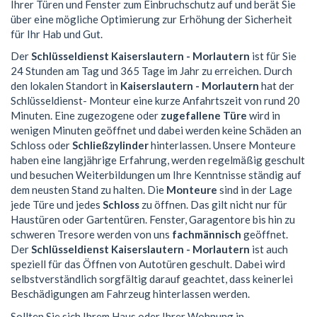
Ihrer Türen und Fenster zum Einbruchschutz auf und berät Sie
über eine mögliche Optimierung zur Erhöhung der Sicherheit
für Ihr Hab und Gut.
Der
Schlüsseldienst Kaiserslautern - Morlautern
ist für Sie
24 Stunden am Tag und 365 Tage im Jahr zu erreichen. Durch
den lokalen Standort in
Kaiserslautern - Morlautern
hat der
Schlüsseldienst- Monteur eine kurze Anfahrtszeit von rund 20
Minuten. Eine zugezogene oder
zugefallene Türe
wird in
wenigen Minuten geöffnet und dabei werden keine Schäden an
Schloss oder
Schließzylinder
hinterlassen. Unsere Monteure
haben eine langjährige Erfahrung, werden regelmäßig geschult
und besuchen Weiterbildungen um Ihre Kenntnisse ständig auf
dem neusten Stand zu halten. Die
Monteure
sind in der Lage
jede Türe und jedes
Schloss
zu öffnen. Das gilt nicht nur für
Haustüren oder Gartentüren. Fenster, Garagentore bis hin zu
schweren Tresore werden von uns
fachmännisch
geöffnet.
Der
Schlüsseldienst Kaiserslautern - Morlautern
ist auch
speziell für das Öffnen von Autotüren geschult. Dabei wird
selbstverständlich sorgfältig darauf geachtet, dass keinerlei
Beschädigungen am Fahrzeug hinterlassen werden.
Sollten Sie sich Ihrem Haus oder Ihrer Wohnung in