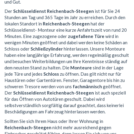
und Gut.
Der
Schlüsseldienst Reichenbach-Steegen
ist für Sie 24
Stunden am Tag und 365 Tage im Jahr zu erreichen. Durch den
lokalen Standort in
Reichenbach-Steegen
hat der
Schlüsseldienst- Monteur eine kurze Anfahrtszeit von rund 20
Minuten. Eine zugezogene oder
zugefallene Türe
wird in
wenigen Minuten geöffnet und dabei werden keine Schäden an
Schloss oder
Schließzylinder
hinterlassen. Unsere Monteure
haben eine langjährige Erfahrung, werden regelmäßig geschult
und besuchen Weiterbildungen um Ihre Kenntnisse ständig auf
dem neusten Stand zu halten. Die
Monteure
sind in der Lage
jede Türe und jedes
Schloss
zu öffnen. Das gilt nicht nur für
Haustüren oder Gartentüren. Fenster, Garagentore bis hin zu
schweren Tresore werden von uns
fachmännisch
geöffnet.
Der
Schlüsseldienst Reichenbach-Steegen
ist auch speziell
für das Öffnen von Autotüren geschult. Dabei wird
selbstverständlich sorgfältig darauf geachtet, dass keinerlei
Beschädigungen am Fahrzeug hinterlassen werden.
Sollten Sie sich Ihrem Haus oder Ihrer Wohnung in
Reichenbach-Steegen
nicht mehr ausreichend gegen
Einbrecher geschützt fühlen, dann lassen Sie sich von uns