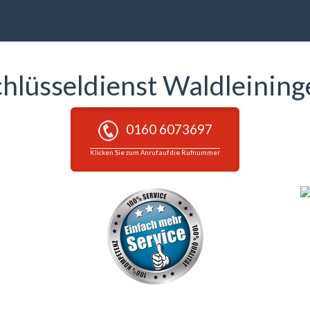
chlüsseldienst Waldleining
0160 6073697
Klicken Sie zum Anruf auf die Rufnummer