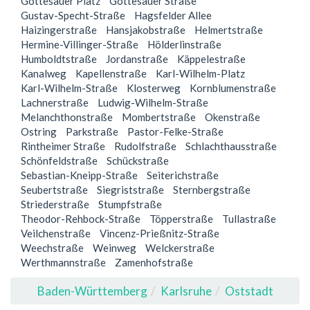
Gottesauer Platz
Gottesauer Straße
Gustav-Specht-Straße
Hagsfelder Allee
Haizingerstraße
Hansjakobstraße
Helmertstraße
Hermine-Villinger-Straße
Hölderlinstraße
Humboldtstraße
Jordanstraße
Käppelestraße
Kanalweg
Kapellenstraße
Karl-Wilhelm-Platz
Karl-Wilhelm-Straße
Klosterweg
Kornblumenstraße
Lachnerstraße
Ludwig-Wilhelm-Straße
Melanchthonstraße
Mombertstraße
Okenstraße
Ostring
Parkstraße
Pastor-Felke-Straße
Rintheimer Straße
Rudolfstraße
Schlachthausstraße
Schönfeldstraße
Schückstraße
Sebastian-Kneipp-Straße
Seiterichstraße
Seubertstraße
Siegriststraße
Sternbergstraße
Striederstraße
Stumpfstraße
Theodor-Rehbock-Straße
Töpperstraße
Tullastraße
Veilchenstraße
Vincenz-Prießnitz-Straße
Weechstraße
Weinweg
Welckerstraße
Werthmannstraße
Zamenhofstraße
Baden-Württemberg
Karlsruhe
Oststadt