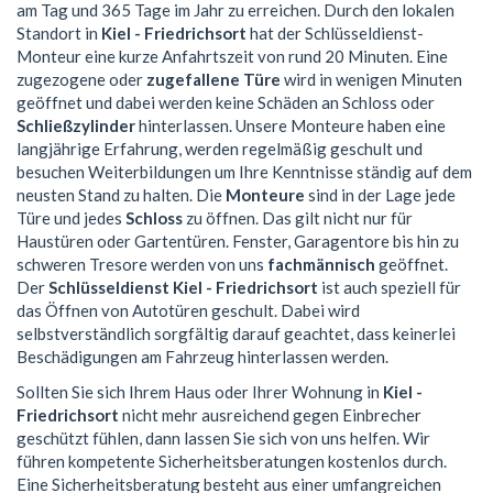
am Tag und 365 Tage im Jahr zu erreichen. Durch den lokalen
Standort in
Kiel - Friedrichsort
hat der Schlüsseldienst-
Monteur eine kurze Anfahrtszeit von rund 20 Minuten. Eine
zugezogene oder
zugefallene Türe
wird in wenigen Minuten
geöffnet und dabei werden keine Schäden an Schloss oder
Schließzylinder
hinterlassen. Unsere Monteure haben eine
langjährige Erfahrung, werden regelmäßig geschult und
besuchen Weiterbildungen um Ihre Kenntnisse ständig auf dem
neusten Stand zu halten. Die
Monteure
sind in der Lage jede
Türe und jedes
Schloss
zu öffnen. Das gilt nicht nur für
Haustüren oder Gartentüren. Fenster, Garagentore bis hin zu
schweren Tresore werden von uns
fachmännisch
geöffnet.
Der
Schlüsseldienst Kiel - Friedrichsort
ist auch speziell für
das Öffnen von Autotüren geschult. Dabei wird
selbstverständlich sorgfältig darauf geachtet, dass keinerlei
Beschädigungen am Fahrzeug hinterlassen werden.
Sollten Sie sich Ihrem Haus oder Ihrer Wohnung in
Kiel -
Friedrichsort
nicht mehr ausreichend gegen Einbrecher
geschützt fühlen, dann lassen Sie sich von uns helfen. Wir
führen kompetente Sicherheitsberatungen kostenlos durch.
Eine Sicherheitsberatung besteht aus einer umfangreichen