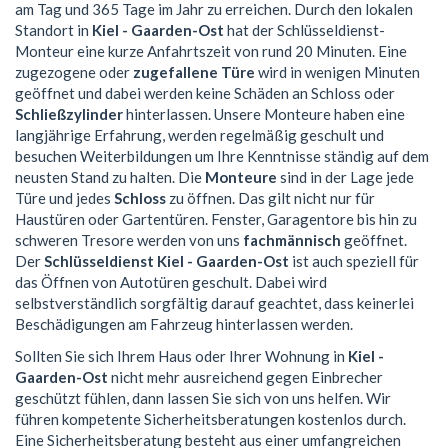
am Tag und 365 Tage im Jahr zu erreichen. Durch den lokalen
Standort in
Kiel - Gaarden-Ost
hat der Schlüsseldienst-
Monteur eine kurze Anfahrtszeit von rund 20 Minuten. Eine
zugezogene oder
zugefallene Türe
wird in wenigen Minuten
geöffnet und dabei werden keine Schäden an Schloss oder
Schließzylinder
hinterlassen. Unsere Monteure haben eine
langjährige Erfahrung, werden regelmäßig geschult und
besuchen Weiterbildungen um Ihre Kenntnisse ständig auf dem
neusten Stand zu halten. Die
Monteure
sind in der Lage jede
Türe und jedes
Schloss
zu öffnen. Das gilt nicht nur für
Haustüren oder Gartentüren. Fenster, Garagentore bis hin zu
schweren Tresore werden von uns
fachmännisch
geöffnet.
Der
Schlüsseldienst Kiel - Gaarden-Ost
ist auch speziell für
das Öffnen von Autotüren geschult. Dabei wird
selbstverständlich sorgfältig darauf geachtet, dass keinerlei
Beschädigungen am Fahrzeug hinterlassen werden.
Sollten Sie sich Ihrem Haus oder Ihrer Wohnung in
Kiel -
Gaarden-Ost
nicht mehr ausreichend gegen Einbrecher
geschützt fühlen, dann lassen Sie sich von uns helfen. Wir
führen kompetente Sicherheitsberatungen kostenlos durch.
Eine Sicherheitsberatung besteht aus einer umfangreichen