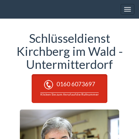
Toggle
naviga
Schlüsseldienst
Kirchberg im Wald -
Untermitterdorf
0160 6073697
Klicken Sie zum Anruf auf die Rufnummer