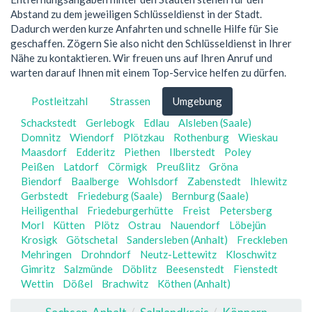
Abstand zu dem jeweiligen Schlüsseldienst in der Stadt.
Dadurch werden kurze Anfahrten und schnelle Hilfe für Sie
geschaffen. Zögern Sie also nicht den Schlüsseldienst in Ihrer
Nähe zu kontaktieren. Wir freuen uns auf Ihren Anruf und
warten darauf Ihnen mit einem Top-Service helfen zu dürfen.
Postleitzahl
Strassen
Umgebung
Schackstedt
Gerlebogk
Edlau
Alsleben (Saale)
Domnitz
Wiendorf
Plötzkau
Rothenburg
Wieskau
Maasdorf
Edderitz
Piethen
Ilberstedt
Poley
Peißen
Latdorf
Cörmigk
Preußlitz
Gröna
Biendorf
Baalberge
Wohlsdorf
Zabenstedt
Ihlewitz
Gerbstedt
Friedeburg (Saale)
Bernburg (Saale)
Heiligenthal
Friedeburgerhütte
Freist
Petersberg
Morl
Kütten
Plötz
Ostrau
Nauendorf
Löbejün
Krosigk
Götschetal
Sandersleben (Anhalt)
Freckleben
Mehringen
Drohndorf
Neutz-Lettewitz
Kloschwitz
Gimritz
Salzmünde
Döblitz
Beesenstedt
Fienstedt
Wettin
Dößel
Brachwitz
Köthen (Anhalt)