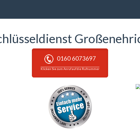
chlüsseldienst Großenehri
0160 6073697
Klicken Sie zum Anruf auf die Rufnummer