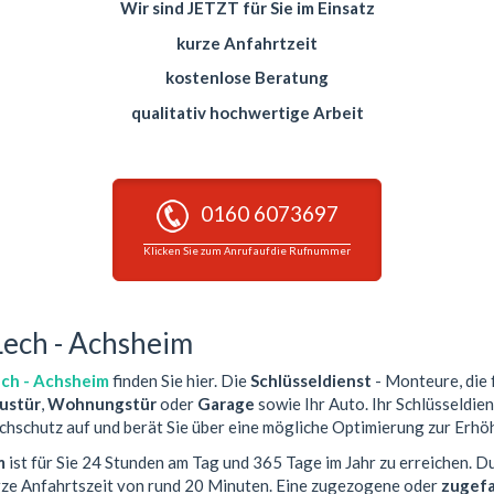
Wir sind JETZT für Sie im Einsatz
kurze Anfahrtzeit
kostenlose Beratung
qualitativ hochwertige Arbeit
0160 6073697
Klicken Sie zum Anruf auf die Rufnummer
Lech - Achsheim
ch - Achsheim
finden Sie hier. Die
Schlüsseldienst
- Monteure, die f
ustür
,
Wohnungstür
oder
Garage
sowie Ihr Auto. Ihr Schlüsseldien
chschutz auf und berät Sie über eine mögliche Optimierung zur Erhöh
m
ist für Sie 24 Stunden am Tag und 365 Tage im Jahr zu erreichen. D
rze Anfahrtszeit von rund 20 Minuten. Eine zugezogene oder
zugefa