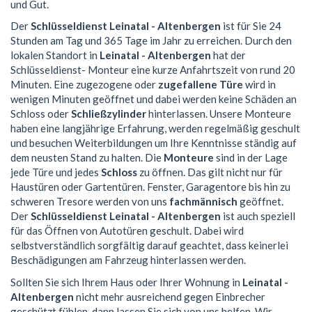
und Gut.
Der
Schlüsseldienst Leinatal - Altenbergen
ist für Sie 24
Stunden am Tag und 365 Tage im Jahr zu erreichen. Durch den
lokalen Standort in
Leinatal - Altenbergen
hat der
Schlüsseldienst- Monteur eine kurze Anfahrtszeit von rund 20
Minuten. Eine zugezogene oder
zugefallene Türe
wird in
wenigen Minuten geöffnet und dabei werden keine Schäden an
Schloss oder
Schließzylinder
hinterlassen. Unsere Monteure
haben eine langjährige Erfahrung, werden regelmäßig geschult
und besuchen Weiterbildungen um Ihre Kenntnisse ständig auf
dem neusten Stand zu halten. Die
Monteure
sind in der Lage
jede Türe und jedes
Schloss
zu öffnen. Das gilt nicht nur für
Haustüren oder Gartentüren. Fenster, Garagentore bis hin zu
schweren Tresore werden von uns
fachmännisch
geöffnet.
Der
Schlüsseldienst Leinatal - Altenbergen
ist auch speziell
für das Öffnen von Autotüren geschult. Dabei wird
selbstverständlich sorgfältig darauf geachtet, dass keinerlei
Beschädigungen am Fahrzeug hinterlassen werden.
Sollten Sie sich Ihrem Haus oder Ihrer Wohnung in
Leinatal -
Altenbergen
nicht mehr ausreichend gegen Einbrecher
geschützt fühlen, dann lassen Sie sich von uns helfen. Wir