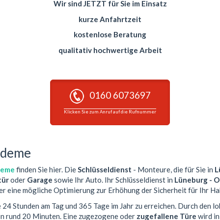
Wir sind JETZT für Sie im Einsatz
kurze Anfahrtzeit
kostenlose Beratung
qualitativ hochwertige Arbeit
0160 6073697
Klicken Sie zum Anruf auf die Rufnummer
Oedeme
deme
finden Sie hier. Die
Schlüsseldienst
- Monteure, die für Sie in
L
ür
oder
Garage
sowie Ihr Auto. Ihr Schlüsseldienst in
Lüneburg - 
er eine mögliche Optimierung zur Erhöhung der Sicherheit für Ihr Ha
ie 24 Stunden am Tag und 365 Tage im Jahr zu erreichen. Durch den lo
von rund 20 Minuten. Eine zugezogene oder
zugefallene Türe
wird i