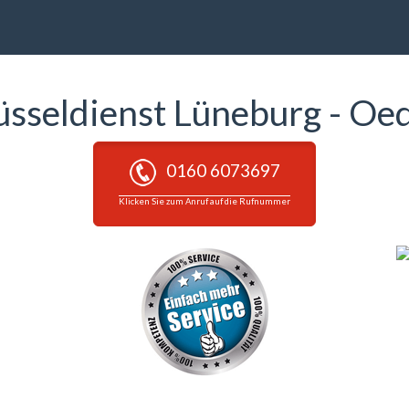
üsseldienst Lüneburg - O
0160 6073697
Klicken Sie zum Anruf auf die Rufnummer