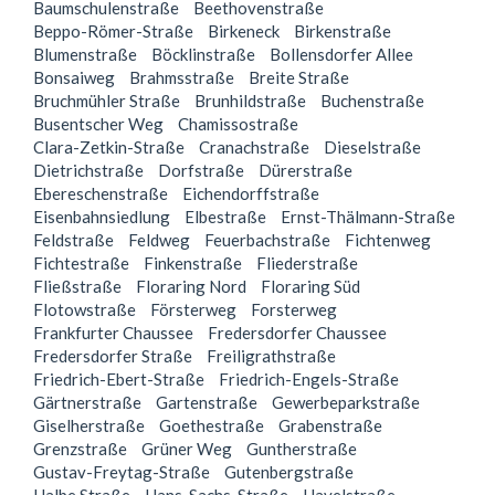
Baumschulenstraße
Beethovenstraße
Beppo-Römer-Straße
Birkeneck
Birkenstraße
Blumenstraße
Böcklinstraße
Bollensdorfer Allee
Bonsaiweg
Brahmsstraße
Breite Straße
Bruchmühler Straße
Brunhildstraße
Buchenstraße
Busentscher Weg
Chamissostraße
Clara-Zetkin-Straße
Cranachstraße
Dieselstraße
Dietrichstraße
Dorfstraße
Dürerstraße
Ebereschenstraße
Eichendorffstraße
Eisenbahnsiedlung
Elbestraße
Ernst-Thälmann-Straße
Feldstraße
Feldweg
Feuerbachstraße
Fichtenweg
Fichtestraße
Finkenstraße
Fliederstraße
Fließstraße
Floraring Nord
Floraring Süd
Flotowstraße
Försterweg
Forsterweg
Frankfurter Chaussee
Fredersdorfer Chaussee
Fredersdorfer Straße
Freiligrathstraße
Friedrich-Ebert-Straße
Friedrich-Engels-Straße
Gärtnerstraße
Gartenstraße
Gewerbeparkstraße
Giselherstraße
Goethestraße
Grabenstraße
Grenzstraße
Grüner Weg
Guntherstraße
Gustav-Freytag-Straße
Gutenbergstraße