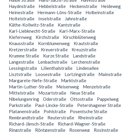
Halbe Straße
Hans-Sachs-Straße
Havelstraße
Haydnstraße
Hebbelstraße
Heckenstraße
Heideweg
Heinestraße
Hermann-Löns-Straße
Holbeinstraße
Holteistraße
Inselstraße
Jahnstraße
Käthe-Kollwitz-Straße
Kantstraße
Karl-Liebknecht-Straße
Karl-Marx-Straße
Kiefernweg
Kirchstraße
Kirschblütenweg
Knausstraße
Kornblumenweg
Krautstraße
Kretzerstraße
Kreuerstraße
Kreuzstraße
Krumme Straße
Kurze Straße
Landstraße
Langestraße
Lenbachstraße
Lerchenstraße
Lessingstraße
Lilienthalstraße
Lindenallee
Lisztstraße
Loosestraße
Lortzingstraße
Mainstraße
Margarete-Nefe-Straße
Marktstraße
Martin-Luther-Straße
Meisenweg
Menzelstraße
Mittelstraße
Mozartstraße
Neue Straße
Nibelungenring
Oderstraße
Ottostraße
Pappelweg
Parkstraße
Paul-Lincke-Straße
Petershagener Straße
Platanenstraße
Pohlstraße
Posentsche Straße
Rembrandtstraße
Reuterstraße
Rheinstraße
Richard-Jänsch-Straße
Richard-Wagner-Straße
Ringstraße
Röntgenstraße
Rosenweg
Rosinstraße