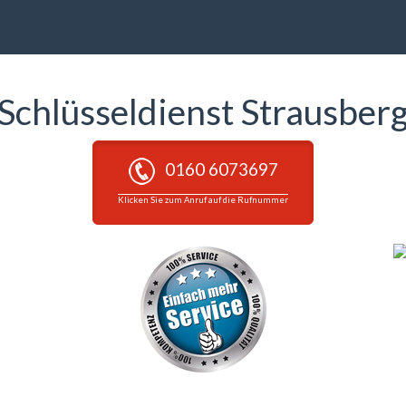
Schlüsseldienst Strausber
0160 6073697
Klicken Sie zum Anruf auf die Rufnummer