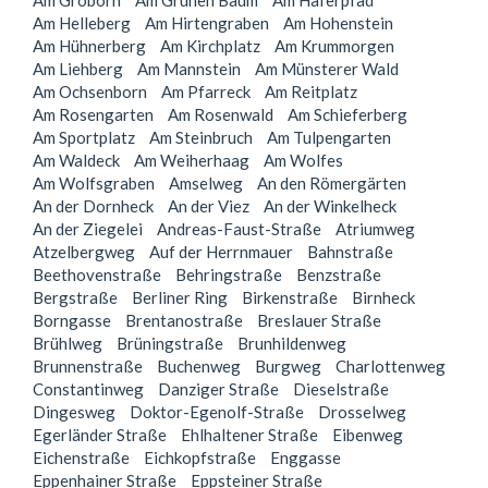
Am Groborn
Am Grünen Baum
Am Haferpfad
Am Helleberg
Am Hirtengraben
Am Hohenstein
Am Hühnerberg
Am Kirchplatz
Am Krummorgen
Am Liehberg
Am Mannstein
Am Münsterer Wald
Am Ochsenborn
Am Pfarreck
Am Reitplatz
Am Rosengarten
Am Rosenwald
Am Schieferberg
Am Sportplatz
Am Steinbruch
Am Tulpengarten
Am Waldeck
Am Weiherhaag
Am Wolfes
Am Wolfsgraben
Amselweg
An den Römergärten
An der Dornheck
An der Viez
An der Winkelheck
An der Ziegelei
Andreas-Faust-Straße
Atriumweg
Atzelbergweg
Auf der Herrnmauer
Bahnstraße
Beethovenstraße
Behringstraße
Benzstraße
Bergstraße
Berliner Ring
Birkenstraße
Birnheck
Borngasse
Brentanostraße
Breslauer Straße
Brühlweg
Brüningstraße
Brunhildenweg
Brunnenstraße
Buchenweg
Burgweg
Charlottenweg
Constantinweg
Danziger Straße
Dieselstraße
Dingesweg
Doktor-Egenolf-Straße
Drosselweg
Egerländer Straße
Ehlhaltener Straße
Eibenweg
Eichenstraße
Eichkopfstraße
Enggasse
Eppenhainer Straße
Eppsteiner Straße