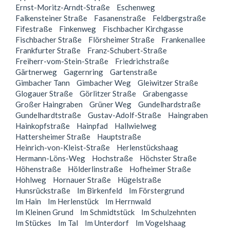
Ernst-Moritz-Arndt-Straße
Eschenweg
Falkensteiner Straße
Fasanenstraße
Feldbergstraße
Fifestraße
Finkenweg
Fischbacher Kirchgasse
Fischbacher Straße
Flörsheimer Straße
Frankenallee
Frankfurter Straße
Franz-Schubert-Straße
Freiherr-vom-Stein-Straße
Friedrichstraße
Gärtnerweg
Gagernring
Gartenstraße
Gimbacher Tann
Gimbacher Weg
Gleiwitzer Straße
Glogauer Straße
Görlitzer Straße
Grabengasse
Großer Haingraben
Grüner Weg
Gundelhardstraße
Gundelhardtstraße
Gustav-Adolf-Straße
Haingraben
Hainkopfstraße
Hainpfad
Hallwielweg
Hattersheimer Straße
Hauptstraße
Heinrich-von-Kleist-Straße
Herlenstückshaag
Hermann-Löns-Weg
Hochstraße
Höchster Straße
Höhenstraße
Hölderlinstraße
Hofheimer Straße
Hohlweg
Hornauer Straße
Hügelstraße
Hunsrückstraße
Im Birkenfeld
Im Förstergrund
Im Hain
Im Herlenstück
Im Herrnwald
Im Kleinen Grund
Im Schmidtstück
Im Schulzehnten
Im Stückes
Im Tal
Im Unterdorf
Im Vogelshaag