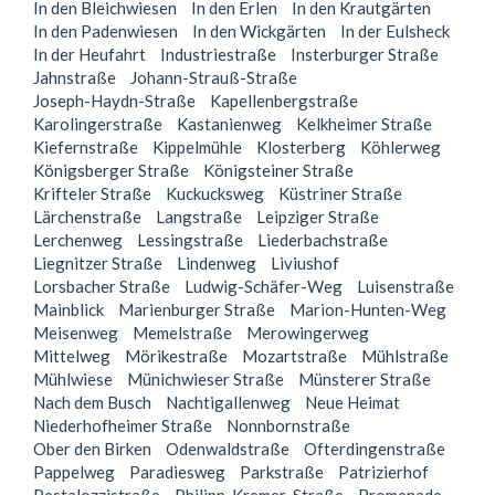
In den Bleichwiesen
In den Erlen
In den Krautgärten
In den Padenwiesen
In den Wickgärten
In der Eulsheck
In der Heufahrt
Industriestraße
Insterburger Straße
Jahnstraße
Johann-Strauß-Straße
Joseph-Haydn-Straße
Kapellenbergstraße
Karolingerstraße
Kastanienweg
Kelkheimer Straße
Kiefernstraße
Kippelmühle
Klosterberg
Köhlerweg
Königsberger Straße
Königsteiner Straße
Krifteler Straße
Kuckucksweg
Küstriner Straße
Lärchenstraße
Langstraße
Leipziger Straße
Lerchenweg
Lessingstraße
Liederbachstraße
Liegnitzer Straße
Lindenweg
Liviushof
Lorsbacher Straße
Ludwig-Schäfer-Weg
Luisenstraße
Mainblick
Marienburger Straße
Marion-Hunten-Weg
Meisenweg
Memelstraße
Merowingerweg
Mittelweg
Mörikestraße
Mozartstraße
Mühlstraße
Mühlwiese
Münichwieser Straße
Münsterer Straße
Nach dem Busch
Nachtigallenweg
Neue Heimat
Niederhofheimer Straße
Nonnbornstraße
Ober den Birken
Odenwaldstraße
Ofterdingenstraße
Pappelweg
Paradiesweg
Parkstraße
Patrizierhof