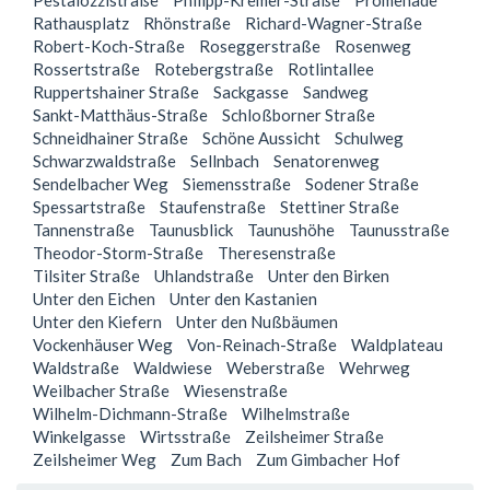
Pestalozzistraße
Philipp-Kremer-Straße
Promenade
Rathausplatz
Rhönstraße
Richard-Wagner-Straße
Robert-Koch-Straße
Roseggerstraße
Rosenweg
Rossertstraße
Rotebergstraße
Rotlintallee
Ruppertshainer Straße
Sackgasse
Sandweg
Sankt-Matthäus-Straße
Schloßborner Straße
Schneidhainer Straße
Schöne Aussicht
Schulweg
Schwarzwaldstraße
Sellnbach
Senatorenweg
Sendelbacher Weg
Siemensstraße
Sodener Straße
Spessartstraße
Staufenstraße
Stettiner Straße
Tannenstraße
Taunusblick
Taunushöhe
Taunusstraße
Theodor-Storm-Straße
Theresenstraße
Tilsiter Straße
Uhlandstraße
Unter den Birken
Unter den Eichen
Unter den Kastanien
Unter den Kiefern
Unter den Nußbäumen
Vockenhäuser Weg
Von-Reinach-Straße
Waldplateau
Waldstraße
Waldwiese
Weberstraße
Wehrweg
Weilbacher Straße
Wiesenstraße
Wilhelm-Dichmann-Straße
Wilhelmstraße
Winkelgasse
Wirtsstraße
Zeilsheimer Straße
Zeilsheimer Weg
Zum Bach
Zum Gimbacher Hof