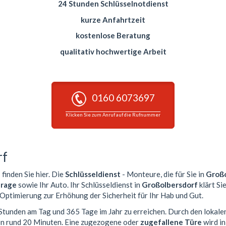
24 Stunden Schlüsselnotdienst
kurze Anfahrtzeit
kostenlose Beratung
qualitativ hochwertige Arbeit
0160 6073697
Klicken Sie zum Anruf auf die Rufnummer
rf
f
finden Sie hier. Die
Schlüsseldienst
- Monteure, die für Sie in
Großo
rage
sowie Ihr Auto. Ihr Schlüsseldienst in
Großolbersdorf
klärt Si
 Optimierung zur Erhöhung der Sicherheit für Ihr Hab und Gut.
4 Stunden am Tag und 365 Tage im Jahr zu erreichen. Durch den lokale
von rund 20 Minuten. Eine zugezogene oder
zugefallene Türe
wird i