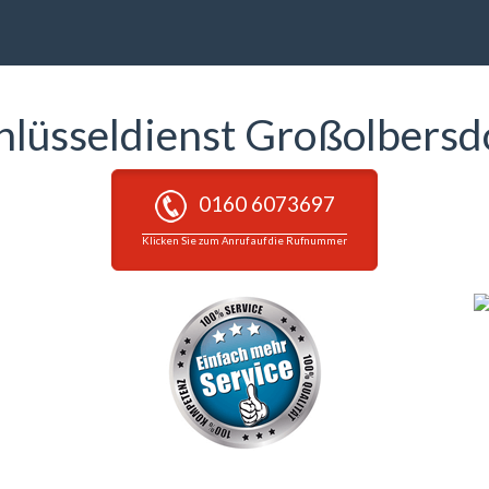
hlüsseldienst Großolbersd
0160 6073697
Klicken Sie zum Anruf auf die Rufnummer