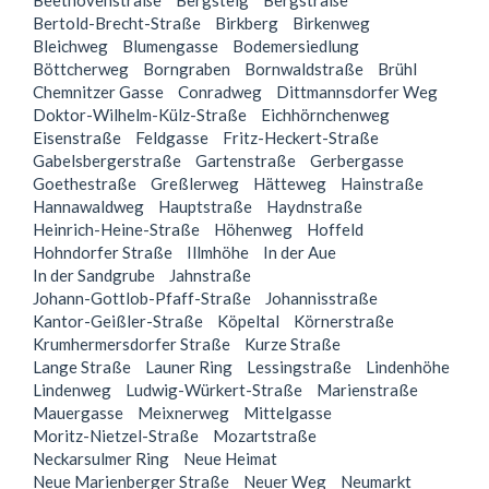
Beethovenstraße
Bergsteig
Bergstraße
Bertold-Brecht-Straße
Birkberg
Birkenweg
Bleichweg
Blumengasse
Bodemersiedlung
Böttcherweg
Borngraben
Bornwaldstraße
Brühl
Chemnitzer Gasse
Conradweg
Dittmannsdorfer Weg
Doktor-Wilhelm-Külz-Straße
Eichhörnchenweg
Eisenstraße
Feldgasse
Fritz-Heckert-Straße
Gabelsbergerstraße
Gartenstraße
Gerbergasse
Goethestraße
Greßlerweg
Hätteweg
Hainstraße
Hannawaldweg
Hauptstraße
Haydnstraße
Heinrich-Heine-Straße
Höhenweg
Hoffeld
Hohndorfer Straße
Illmhöhe
In der Aue
In der Sandgrube
Jahnstraße
Johann-Gottlob-Pfaff-Straße
Johannisstraße
Kantor-Geißler-Straße
Köpeltal
Körnerstraße
Krumhermersdorfer Straße
Kurze Straße
Lange Straße
Launer Ring
Lessingstraße
Lindenhöhe
Lindenweg
Ludwig-Würkert-Straße
Marienstraße
Mauergasse
Meixnerweg
Mittelgasse
Moritz-Nietzel-Straße
Mozartstraße
Neckarsulmer Ring
Neue Heimat
Neue Marienberger Straße
Neuer Weg
Neumarkt