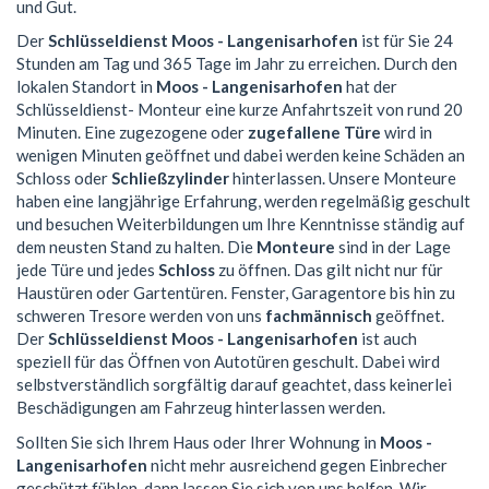
und Gut.
Der
Schlüsseldienst Moos - Langenisarhofen
ist für Sie 24
Stunden am Tag und 365 Tage im Jahr zu erreichen. Durch den
lokalen Standort in
Moos - Langenisarhofen
hat der
Schlüsseldienst- Monteur eine kurze Anfahrtszeit von rund 20
Minuten. Eine zugezogene oder
zugefallene Türe
wird in
wenigen Minuten geöffnet und dabei werden keine Schäden an
Schloss oder
Schließzylinder
hinterlassen. Unsere Monteure
haben eine langjährige Erfahrung, werden regelmäßig geschult
und besuchen Weiterbildungen um Ihre Kenntnisse ständig auf
dem neusten Stand zu halten. Die
Monteure
sind in der Lage
jede Türe und jedes
Schloss
zu öffnen. Das gilt nicht nur für
Haustüren oder Gartentüren. Fenster, Garagentore bis hin zu
schweren Tresore werden von uns
fachmännisch
geöffnet.
Der
Schlüsseldienst Moos - Langenisarhofen
ist auch
speziell für das Öffnen von Autotüren geschult. Dabei wird
selbstverständlich sorgfältig darauf geachtet, dass keinerlei
Beschädigungen am Fahrzeug hinterlassen werden.
Sollten Sie sich Ihrem Haus oder Ihrer Wohnung in
Moos -
Langenisarhofen
nicht mehr ausreichend gegen Einbrecher
geschützt fühlen, dann lassen Sie sich von uns helfen. Wir