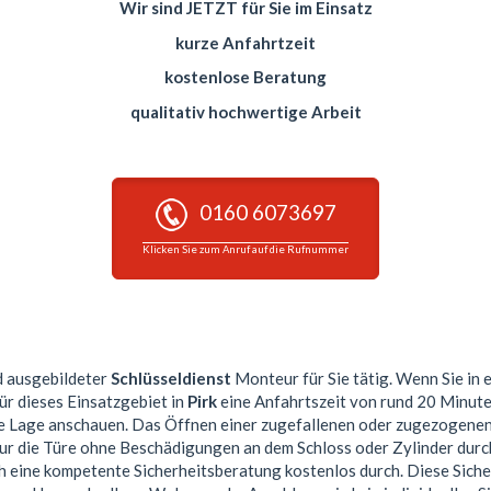
Wir sind JETZT für Sie im Einsatz
kurze Anfahrtzeit
kostenlose Beratung
qualitativ hochwertige Arbeit
0160 6073697
Klicken Sie zum Anruf auf die Rufnummer
nd ausgebildeter
Schlüsseldienst
Monteur für Sie tätig. Wenn Sie in 
ür dieses Einsatzgebiet in
Pirk
eine Anfahrtszeit von rund 20 Minute
he Lage anschauen. Das Öffnen einer zugefallenen oder zugezogenen
eur die Türe ohne Beschädigungen an dem Schloss oder Zylinder durch
ch eine kompetente Sicherheitsberatung kostenlos durch. Diese Sic