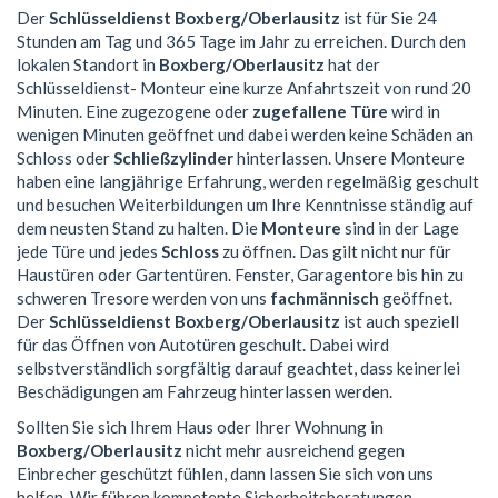
Der
Schlüsseldienst Boxberg/Oberlausitz
ist für Sie 24
Stunden am Tag und 365 Tage im Jahr zu erreichen. Durch den
lokalen Standort in
Boxberg/Oberlausitz
hat der
Schlüsseldienst- Monteur eine kurze Anfahrtszeit von rund 20
Minuten. Eine zugezogene oder
zugefallene Türe
wird in
wenigen Minuten geöffnet und dabei werden keine Schäden an
Schloss oder
Schließzylinder
hinterlassen. Unsere Monteure
haben eine langjährige Erfahrung, werden regelmäßig geschult
und besuchen Weiterbildungen um Ihre Kenntnisse ständig auf
dem neusten Stand zu halten. Die
Monteure
sind in der Lage
jede Türe und jedes
Schloss
zu öffnen. Das gilt nicht nur für
Haustüren oder Gartentüren. Fenster, Garagentore bis hin zu
schweren Tresore werden von uns
fachmännisch
geöffnet.
Der
Schlüsseldienst Boxberg/Oberlausitz
ist auch speziell
für das Öffnen von Autotüren geschult. Dabei wird
selbstverständlich sorgfältig darauf geachtet, dass keinerlei
Beschädigungen am Fahrzeug hinterlassen werden.
Sollten Sie sich Ihrem Haus oder Ihrer Wohnung in
Boxberg/Oberlausitz
nicht mehr ausreichend gegen
Einbrecher geschützt fühlen, dann lassen Sie sich von uns
helfen. Wir führen kompetente Sicherheitsberatungen