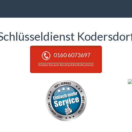
Schlüsseldienst Kodersdor
0160 6073697
Klicken Sie zum Anruf auf die Rufnummer