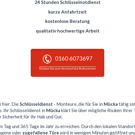
24 Stunden Schlüsselnotdienst
kurze Anfahrtzeit
kostenlose Beratung
qualitativ hochwertige Arbeit
0160 6073697
Klicken Sie zum Anruf auf die Rufnummer
e hier. Die
Schlüsseldienst
- Monteure, die für Sie in
Mücka
tätig si
. Ihr Schlüsseldienst in
Mücka
klärt Sie über mögliche Risiken Ihrer
 Sicherheit für Ihr Hab und Gut.
am Tag und 365 Tage im Jahr zu erreichen. Durch den lokalen Standor
zogene oder
zugefallene Türe
wird in wenigen Minuten geöffnet und