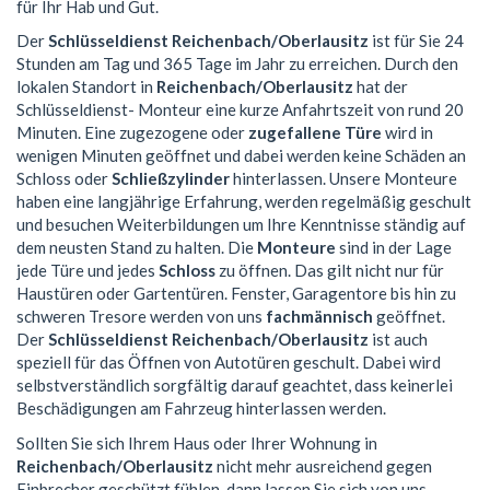
für Ihr Hab und Gut.
Der
Schlüsseldienst Reichenbach/Oberlausitz
ist für Sie 24
Stunden am Tag und 365 Tage im Jahr zu erreichen. Durch den
lokalen Standort in
Reichenbach/Oberlausitz
hat der
Schlüsseldienst- Monteur eine kurze Anfahrtszeit von rund 20
Minuten. Eine zugezogene oder
zugefallene Türe
wird in
wenigen Minuten geöffnet und dabei werden keine Schäden an
Schloss oder
Schließzylinder
hinterlassen. Unsere Monteure
haben eine langjährige Erfahrung, werden regelmäßig geschult
und besuchen Weiterbildungen um Ihre Kenntnisse ständig auf
dem neusten Stand zu halten. Die
Monteure
sind in der Lage
jede Türe und jedes
Schloss
zu öffnen. Das gilt nicht nur für
Haustüren oder Gartentüren. Fenster, Garagentore bis hin zu
schweren Tresore werden von uns
fachmännisch
geöffnet.
Der
Schlüsseldienst Reichenbach/Oberlausitz
ist auch
speziell für das Öffnen von Autotüren geschult. Dabei wird
selbstverständlich sorgfältig darauf geachtet, dass keinerlei
Beschädigungen am Fahrzeug hinterlassen werden.
Sollten Sie sich Ihrem Haus oder Ihrer Wohnung in
Reichenbach/Oberlausitz
nicht mehr ausreichend gegen
Einbrecher geschützt fühlen, dann lassen Sie sich von uns