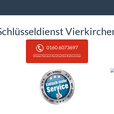
Schlüsseldienst Vierkirche
0160 6073697
Klicken Sie zum Anruf auf die Rufnummer