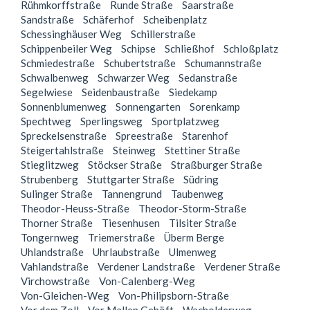
Rühmkorffstraße
Runde Straße
Saarstraße
Sandstraße
Schäferhof
Scheibenplatz
Schessinghäuser Weg
Schillerstraße
Schippenbeiler Weg
Schipse
Schließhof
Schloßplatz
Schmiedestraße
Schubertstraße
Schumannstraße
Schwalbenweg
Schwarzer Weg
Sedanstraße
Segelwiese
Seidenbaustraße
Siedekamp
Sonnenblumenweg
Sonnengarten
Sorenkamp
Spechtweg
Sperlingsweg
Sportplatzweg
Spreckelsenstraße
Spreestraße
Starenhof
Steigertahlstraße
Steinweg
Stettiner Straße
Stieglitzweg
Stöckser Straße
Straßburger Straße
Strubenberg
Stuttgarter Straße
Südring
Sulinger Straße
Tannengrund
Taubenweg
Theodor-Heuss-Straße
Theodor-Storm-Straße
Thorner Straße
Tiesenhusen
Tilsiter Straße
Tongernweg
Triemerstraße
Überm Berge
Uhlandstraße
Uhrlaubstraße
Ulmenweg
Vahlandstraße
Verdener Landstraße
Verdener Straße
Virchowstraße
Von-Calenberg-Weg
Von-Gleichen-Weg
Von-Philipsborn-Straße