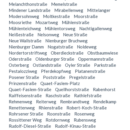
Melanchthonstraße
Memelstraße
Mindener Landstraße
Mirabellenweg
Mittelanger
Modersohnweg
Moltkestraße
Moorstraße
Moosriethe
Mozartweg
Mühlenstraße
Mühlenteichweg
Mühlentorsweg
Nachtigallenweg
Neißestraße
Nelsonweg
Neue Straße
Neue Wallstraße
Nienburger Bruchweg
Nienburger Damm
Nogatstraße
Noldeweg
Nordertorstriftweg
Oberdieckstraße
Obstbaumwiese
Oderstraße
Oldenburger Straße
Oppermannstraße
Osterberg
Ostlandstraße
Oyler Straße
Parkstraße
Pestalozziweg
Pferdekopfweg
Platanenstraße
Posener Straße
Poststraße
Pregelstraße
Prinzenstraße
Quaet-Faslem-Platz
Quaet-Faslem-Straße
Quellhorststraße
Rabenhorst
Raiffeisenstraße
Raschstraße
Rathlefstraße
Rehmenweg
Reiterweg
Rembrandtweg
Rendelkamp
Renettenweg
Rhienstraße
Robert-Koch-Straße
Rohrsener Straße
Roonstraße
Rosenweg
Rossittener Weg
Rotdornweg
Rubensweg
Rudolf-Diesel-Straße
Rudolf-Kinau-Straße