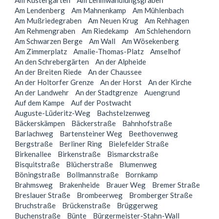
Am Küstergarten
Am Lehmwandlungsgraben
Am Lendenberg
Am Mahnenkamp
Am Mühlenbach
Am Mußriedegraben
Am Neuen Krug
Am Rehhagen
Am Rehmengraben
Am Riedekamp
Am Schlehendorn
Am Schwarzen Berge
Am Wall
Am Wösekenberg
Am Zimmerplatz
Amalie-Thomas-Platz
Amselhof
An den Schrebergärten
An der Alpheide
An der Breiten Riede
An der Chaussee
An der Holtorfer Grenze
An der Horst
An der Kirche
An der Landwehr
An der Stadtgrenze
Auengrund
Auf dem Kampe
Auf der Postwacht
Auguste-Lüderitz-Weg
Bachstelzenweg
Bäckerskämpen
Bäckerstraße
Bahnhofstraße
Barlachweg
Bartensteiner Weg
Beethovenweg
Bergstraße
Berliner Ring
Bielefelder Straße
Birkenallee
Birkenstraße
Bismarckstraße
Bisquitstraße
Blücherstraße
Blumenweg
Böningstraße
Bollmannstraße
Bornkamp
Brahmsweg
Brakenheide
Brauer Weg
Bremer Straße
Breslauer Straße
Brombeerweg
Bromberger Straße
Bruchstraße
Brückenstraße
Brüggerweg
Buchenstraße
Bünte
Bürgermeister-Stahn-Wall