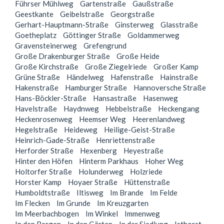
Führser Mühlweg
Gartenstraße
Gaußstraße
Geestkante
Geibelstraße
Georgstraße
Gerhart-Hauptmann-Straße
Ginsterweg
Glasstraße
Goetheplatz
Göttinger Straße
Goldammerweg
Gravensteinerweg
Grefengrund
Große Drakenburger Straße
Große Heide
Große Kirchstraße
Große Ziegelriede
Großer Kamp
Grüne Straße
Händelweg
Hafenstraße
Hainstraße
Hakenstraße
Hamburger Straße
Hannoversche Straße
Hans-Böckler-Straße
Hansastraße
Hasenweg
Havelstraße
Haydnweg
Hebbelstraße
Heckengang
Heckenrosenweg
Heemser Weg
Heerenlandweg
Hegelstraße
Heideweg
Heilige-Geist-Straße
Heinrich-Gade-Straße
Henriettenstraße
Herforder Straße
Hexenberg
Heyestraße
Hinter den Höfen
Hinterm Parkhaus
Hoher Weg
Holtorfer Straße
Holunderweg
Holzriede
Horster Kamp
Hoyaer Straße
Hüttenstraße
Humboldtstraße
Iltisweg
Im Brande
Im Felde
Im Flecken
Im Grunde
Im Kreuzgarten
Im Meerbachbogen
Im Winkel
Immenweg