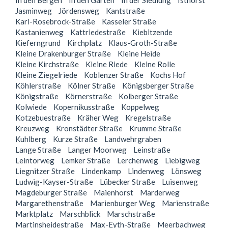
In den Bergen
In den Gärten
In der Siedlung
Isthorst
Jasminweg
Jördensweg
Kantstraße
Karl-Rosebrock-Straße
Kasseler Straße
Kastanienweg
Kattriedestraße
Kiebitzende
Kieferngrund
Kirchplatz
Klaus-Groth-Straße
Kleine Drakenburger Straße
Kleine Heide
Kleine Kirchstraße
Kleine Riede
Kleine Rolle
Kleine Ziegelriede
Koblenzer Straße
Kochs Hof
Köhlerstraße
Kölner Straße
Königsberger Straße
Königstraße
Körnerstraße
Kolberger Straße
Kolwiede
Kopernikusstraße
Koppelweg
Kotzebuestraße
Kräher Weg
Kregelstraße
Kreuzweg
Kronstädter Straße
Krumme Straße
Kuhlberg
Kurze Straße
Landwehrgraben
Lange Straße
Langer Moorweg
Leinstraße
Leintorweg
Lemker Straße
Lerchenweg
Liebigweg
Liegnitzer Straße
Lindenkamp
Lindenweg
Lönsweg
Ludwig-Kayser-Straße
Lübecker Straße
Luisenweg
Magdeburger Straße
Maienhorst
Marderweg
Margarethenstraße
Marienburger Weg
Marienstraße
Marktplatz
Marschblick
Marschstraße
Martinsheidestraße
Max-Eyth-Straße
Meerbachweg