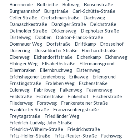
Buermende
Bultriethe
Bultweg
Bunsenstraße
Burgmannshof
Burgstraße
Carl-Schütte-Straße
Celler Straße
Cretschmarstraße
Dachsweg
Damaschkestraße
Danziger Straße
Deichstraße
Detmolder Straße
Dickensweg
Diepholzer Straße
Distelweg
Dobben
Doktor-Franck-Straße
Domnauer Weg
Dorfstraße
Driftkamp
Drosselhof
Dürerring
Düsseldorfer Straße
Eberhardtstraße
Eibenweg
Eichendorffstraße
Eichenkamp
Eichenweg
Elbinger Weg
Elisabethstraße
Ellermannsgrund
Ellernbraken
Ellernbruchweg
Elsternweg
Erichshagener Lendenberg
Erikaweg
Erlengrund
Ernstingstraße
Erxleben Weg
Eschenstraße
Eulenweg
Fabrikweg
Falkenweg
Fasanenweg
Feldstraße
Fichtestraße
Finkenhof
Fischerstraße
Fliederweg
Forstweg
Frankensteiner Straße
Frankfurter Straße
Franzosenbergstraße
Freytagstraße
Friedländer Weg
Friedrich-Ludwig-Jahn-Straße
Friedrich-Wilhelm-Straße
Friedrichstraße
Fritz-Heller-Straße
Fritz-Reuter-Straße
Fuchsweg