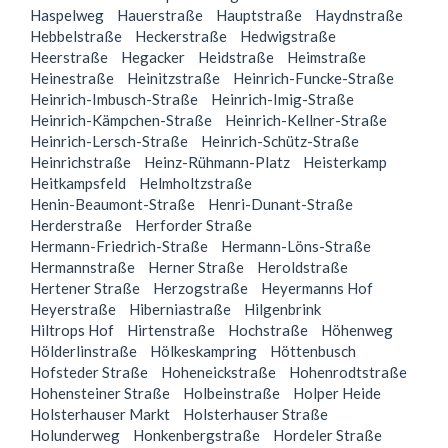
Haspelweg
Hauerstraße
Hauptstraße
Haydnstraße
Hebbelstraße
Heckerstraße
Hedwigstraße
Heerstraße
Hegacker
Heidstraße
Heimstraße
Heinestraße
Heinitzstraße
Heinrich-Funcke-Straße
Heinrich-Imbusch-Straße
Heinrich-Imig-Straße
Heinrich-Kämpchen-Straße
Heinrich-Kellner-Straße
Heinrich-Lersch-Straße
Heinrich-Schütz-Straße
Heinrichstraße
Heinz-Rühmann-Platz
Heisterkamp
Heitkampsfeld
Helmholtzstraße
Henin-Beaumont-Straße
Henri-Dunant-Straße
Herderstraße
Herforder Straße
Hermann-Friedrich-Straße
Hermann-Löns-Straße
Hermannstraße
Herner Straße
Heroldstraße
Hertener Straße
Herzogstraße
Heyermanns Hof
Heyerstraße
Hiberniastraße
Hilgenbrink
Hiltrops Hof
Hirtenstraße
Hochstraße
Höhenweg
Hölderlinstraße
Hölkeskampring
Höttenbusch
Hofsteder Straße
Hoheneickstraße
Hohenrodtstraße
Hohensteiner Straße
Holbeinstraße
Holper Heide
Holsterhauser Markt
Holsterhauser Straße
Holunderweg
Honkenbergstraße
Hordeler Straße