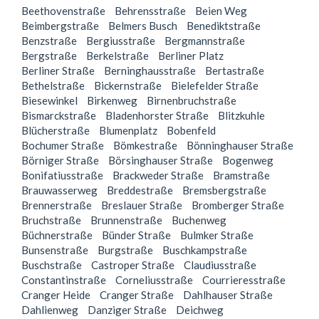
Beethovenstraße
Behrensstraße
Beien Weg
Beimbergstraße
Belmers Busch
Benediktstraße
Benzstraße
Bergiusstraße
Bergmannstraße
Bergstraße
Berkelstraße
Berliner Platz
Berliner Straße
Berninghausstraße
Bertastraße
Bethelstraße
Bickernstraße
Bielefelder Straße
Biesewinkel
Birkenweg
Birnenbruchstraße
Bismarckstraße
Bladenhorster Straße
Blitzkuhle
Blücherstraße
Blumenplatz
Bobenfeld
Bochumer Straße
Bömkestraße
Bönninghauser Straße
Börniger Straße
Börsinghauser Straße
Bogenweg
Bonifatiusstraße
Brackweder Straße
Bramstraße
Brauwasserweg
Breddestraße
Bremsbergstraße
Brennerstraße
Breslauer Straße
Bromberger Straße
Bruchstraße
Brunnenstraße
Buchenweg
Büchnerstraße
Bünder Straße
Bulmker Straße
Bunsenstraße
Burgstraße
Buschkampstraße
Buschstraße
Castroper Straße
Claudiusstraße
Constantinstraße
Corneliusstraße
Courrieresstraße
Cranger Heide
Cranger Straße
Dahlhauser Straße
Dahlienweg
Danziger Straße
Deichweg