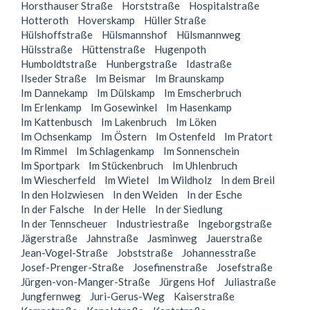
Horsthauser Straße
Horststraße
Hospitalstraße
Hotteroth
Hoverskamp
Hüller Straße
Hülshoffstraße
Hülsmannshof
Hülsmannweg
Hülsstraße
Hüttenstraße
Hugenpoth
Humboldtstraße
Hunbergstraße
Idastraße
Ilseder Straße
Im Beismar
Im Braunskamp
Im Dannekamp
Im Dülskamp
Im Emscherbruch
Im Erlenkamp
Im Gosewinkel
Im Hasenkamp
Im Kattenbusch
Im Lakenbruch
Im Löken
Im Ochsenkamp
Im Östern
Im Ostenfeld
Im Pratort
Im Rimmel
Im Schlagenkamp
Im Sonnenschein
Im Sportpark
Im Stückenbruch
Im Uhlenbruch
Im Wiescherfeld
Im Wietel
Im Wildholz
In dem Breil
In den Holzwiesen
In den Weiden
In der Esche
In der Falsche
In der Helle
In der Siedlung
In der Tennscheuer
Industriestraße
Ingeborgstraße
Jägerstraße
Jahnstraße
Jasminweg
Jauerstraße
Jean-Vogel-Straße
Jobststraße
Johannesstraße
Josef-Prenger-Straße
Josefinenstraße
Josefstraße
Jürgen-von-Manger-Straße
Jürgens Hof
Juliastraße
Jungfernweg
Juri-Gerus-Weg
Kaiserstraße