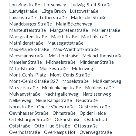
Lortzingstraße
Lotsenweg
Ludwig-Steil-Straße
Ludwigstraße
Lütge Bruch
Lützowstraße
Luisenstraße
Lutherstraße
Märkische Straße
Magdeburger Straße
Maiglöckchenweg
Manteuffelstraße
Margaretenstraße
Marienstraße
Markgrafenstraße
Marktstraße
Martinistraße
Mathildenstraße
Mausegattstraße
Max-Planck-Straße
Max-Wiethoff-Straße
Meesmannstraße
Meisterstraße
Melanchthonstraße
Memeler Straße
Michaelstraße
Mindener Straße
Mittelstraße
Mörikestraße
Molenweg
Mont-Cenis-Platz
Mont-Cenis-Straße
Mont-Cenis-Straße 327
Moselstraße
Moßkampweg
Mozartstraße
Mühlenkampstraße
Mühlenstraße
Mulvanystraße
Nachtigallenweg
Narzissenweg
Nelkenweg
Neue Kampstraße
Neustraße
Nordstraße
Obere Vödestraße
Oestrichstraße
Oeynhauser Straße
Ohmstraße
Op der Heide
Ortelsburger Straße
Oskarstraße
Ostbachtal
Oststraße
Otto-Hue-Straße
Ottostraße
Overhofstraße
Overkamps Hof
Overwegstraße