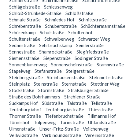
Schillerstraße
Schirrmannstraße
Schlachthofstraße
Schlägelstraße
Schleusenweg
Schloß-Strünkede-Straße
Schloßstraße
Schmale Straße
Schmiedes Hof
Schnittstraße
Schreberstraße
Schubertstraße
Schüchtermannstraße
Schürenkamp
Schulstraße
Schultenhof
Schultenstraße
Schwalbenweg
Schwarzer Weg
Sedanstraße
Sehrbruchskamp
Semlerstraße
Sennestraße
Shamrockstraße
Siegfriedstraße
Siemensstraße
Siepenstraße
Sodinger Straße
Sonnenblumenweg
Sonnenscheinstraße
Stammstraße
Stapelweg
Stefanstraße
Steigerstraße
Steinbergstraße
Steinhausenstraße
Steinmetzstraße
Steinplatz
Steinstraße
Sternstraße
Stettiner Weg
Stöckstraße
Stormstraße
Straßburger Straße
Straße des Bohrhammers
Strehlener Straße
Sudkamps Hof
Südstraße
Talstraße
Tellstraße
Teutoburgiahof
Teutoburgiastraße
Thiesstraße
Thorner Straße
Tiefenbruchstraße
Tillmanns Hof
Tönnishof
Tulpenweg
Turmstraße
Uhlandstraße
Ulmenstraße
Unser-Fritz-Straße
Veilchenweg
Vellwigstraße
Verbindungsstraße
Vereinsstraße