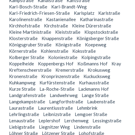
Kampstraße
Kanalstraße
Kantstraße
Karl-Bosch-Straße
Karl-Brandt-Weg
Karl-Friedrich-Friesen-Straße
Karlsplatz
Karlstraße
Karolinenstraße
Kastanienallee
Katharinastraße
Kirchhofstraße
Kirchstraße
Kleine Dürerstraße
Kleine Martinistraße
Kleiststraße
Klopstockstraße
Klosterstraße
Knappenstraße
Königsberger Straße
Königsgruber Straße
Königstraße
Koepeweg
Körnerstraße
Kohlenstraße
Koksstraße
Kolberger Straße
Koloniestraße
Kolpingstraße
Koppelheide
Koppenbergs Hof
Koßmanns Hof
Kray
Kreftenscheerstraße
Kremerstraße
Krokusweg
Kronenstraße
Kronprinzenstraße
Kuckucksweg
Kuhkampweg
Kurfürstenstraße
Kurhausstraße
Kurze Straße
La-Roche-Straße
Lackmanns Hof
Landgrafenstraße
Landwehrweg
Lange Straße
Langekampstraße
Langforthstraße
Laubenstraße
Laurastraße
Laurentiusstraße
Lehmbrink
Lehrlingstraße
Leibnizstraße
Lemgoer Straße
Lenaustraße
Leplershof
Lerchenweg
Lessingstraße
Liebigstraße
Liegnitzer Weg
Lindenstraße
Löhner Straße
Lötzener Straße
Lohofstraße