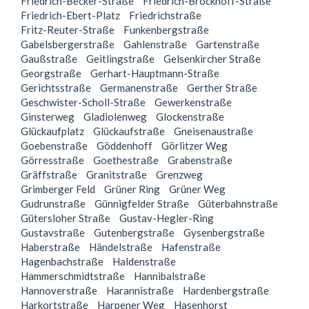
Friedrich-Becker-Straße
Friedrich-Brockhoff-Straße
Friedrich-Ebert-Platz
Friedrichstraße
Fritz-Reuter-Straße
Funkenbergstraße
Gabelsbergerstraße
Gahlenstraße
Gartenstraße
Gaußstraße
Geitlingstraße
Gelsenkircher Straße
Georgstraße
Gerhart-Hauptmann-Straße
Gerichtsstraße
Germanenstraße
Gerther Straße
Geschwister-Scholl-Straße
Gewerkenstraße
Ginsterweg
Gladiolenweg
Glockenstraße
Glückaufplatz
Glückaufstraße
Gneisenaustraße
Goebenstraße
Göddenhoff
Görlitzer Weg
Görresstraße
Goethestraße
Grabenstraße
Gräffstraße
Granitstraße
Grenzweg
Grimberger Feld
Grüner Ring
Grüner Weg
Gudrunstraße
Günnigfelder Straße
Güterbahnstraße
Gütersloher Straße
Gustav-Hegler-Ring
Gustavstraße
Gutenbergstraße
Gysenbergstraße
Haberstraße
Händelstraße
Hafenstraße
Hagenbachstraße
Haldenstraße
Hammerschmidtstraße
Hannibalstraße
Hannoverstraße
Harannistraße
Hardenbergstraße
Harkortstraße
Harpener Weg
Hasenhorst