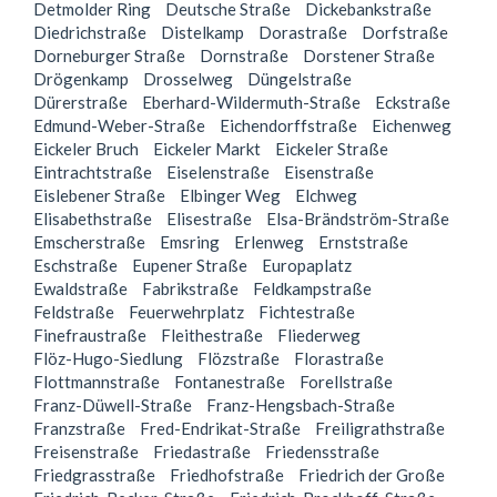
Detmolder Ring
Deutsche Straße
Dickebankstraße
Diedrichstraße
Distelkamp
Dorastraße
Dorfstraße
Dorneburger Straße
Dornstraße
Dorstener Straße
Drögenkamp
Drosselweg
Düngelstraße
Dürerstraße
Eberhard-Wildermuth-Straße
Eckstraße
Edmund-Weber-Straße
Eichendorffstraße
Eichenweg
Eickeler Bruch
Eickeler Markt
Eickeler Straße
Eintrachtstraße
Eiselenstraße
Eisenstraße
Eislebener Straße
Elbinger Weg
Elchweg
Elisabethstraße
Elisestraße
Elsa-Brändström-Straße
Emscherstraße
Emsring
Erlenweg
Ernststraße
Eschstraße
Eupener Straße
Europaplatz
Ewaldstraße
Fabrikstraße
Feldkampstraße
Feldstraße
Feuerwehrplatz
Fichtestraße
Finefraustraße
Fleithestraße
Fliederweg
Flöz-Hugo-Siedlung
Flözstraße
Florastraße
Flottmannstraße
Fontanestraße
Forellstraße
Franz-Düwell-Straße
Franz-Hengsbach-Straße
Franzstraße
Fred-Endrikat-Straße
Freiligrathstraße
Freisenstraße
Friedastraße
Friedensstraße
Friedgrasstraße
Friedhofstraße
Friedrich der Große