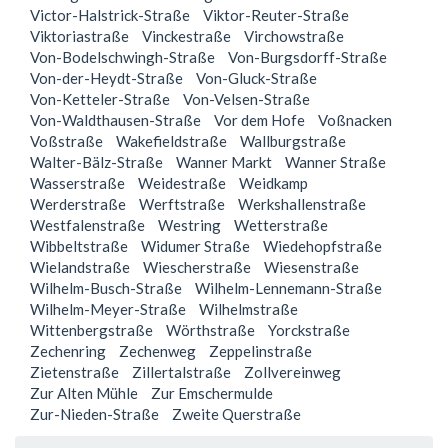
Victor-Halstrick-Straße
Viktor-Reuter-Straße
Viktoriastraße
Vinckestraße
Virchowstraße
Von-Bodelschwingh-Straße
Von-Burgsdorff-Straße
Von-der-Heydt-Straße
Von-Gluck-Straße
Von-Ketteler-Straße
Von-Velsen-Straße
Von-Waldthausen-Straße
Vor dem Hofe
Voßnacken
Voßstraße
Wakefieldstraße
Wallburgstraße
Walter-Bälz-Straße
Wanner Markt
Wanner Straße
Wasserstraße
Weidestraße
Weidkamp
Werderstraße
Werftstraße
Werkshallenstraße
Westfalenstraße
Westring
Wetterstraße
Wibbeltstraße
Widumer Straße
Wiedehopfstraße
Wielandstraße
Wiescherstraße
Wiesenstraße
Wilhelm-Busch-Straße
Wilhelm-Lennemann-Straße
Wilhelm-Meyer-Straße
Wilhelmstraße
Wittenbergstraße
Wörthstraße
Yorckstraße
Zechenring
Zechenweg
Zeppelinstraße
Zietenstraße
Zillertalstraße
Zollvereinweg
Zur Alten Mühle
Zur Emschermulde
Zur-Nieden-Straße
Zweite Querstraße