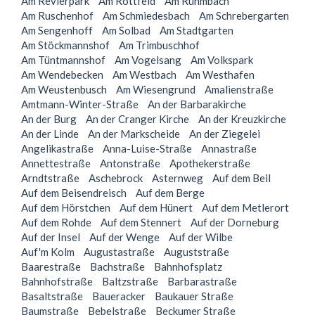
Am Revierpark
Am Rottfeld
Am Ruhmbach
Am Ruschenhof
Am Schmiedesbach
Am Schrebergarten
Am Sengenhoff
Am Solbad
Am Stadtgarten
Am Stöckmannshof
Am Trimbuschhof
Am Tüntmannshof
Am Vogelsang
Am Volkspark
Am Wendebecken
Am Westbach
Am Westhafen
Am Weustenbusch
Am Wiesengrund
Amalienstraße
Amtmann-Winter-Straße
An der Barbarakirche
An der Burg
An der Cranger Kirche
An der Kreuzkirche
An der Linde
An der Markscheide
An der Ziegelei
Angelikastraße
Anna-Luise-Straße
Annastraße
Annettestraße
Antonstraße
Apothekerstraße
Arndtstraße
Aschebrock
Asternweg
Auf dem Beil
Auf dem Beisendreisch
Auf dem Berge
Auf dem Hörstchen
Auf dem Hünert
Auf dem Metlerort
Auf dem Rohde
Auf dem Stennert
Auf der Dorneburg
Auf der Insel
Auf der Wenge
Auf der Wilbe
Auf'm Kolm
Augustastraße
Auguststraße
Baarestraße
Bachstraße
Bahnhofsplatz
Bahnhofstraße
Baltzstraße
Barbarastraße
Basaltstraße
Baueracker
Baukauer Straße
Baumstraße
Bebelstraße
Beckumer Straße