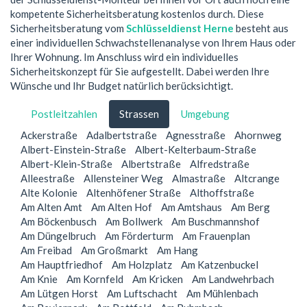
kompetente Sicherheitsberatung kostenlos durch. Diese
Sicherheitsberatung vom
Schlüsseldienst Herne
besteht aus
einer individuellen Schwachstellenanalyse von Ihrem Haus oder
Ihrer Wohnung. Im Anschluss wird ein individuelles
Sicherheitskonzept für Sie aufgestellt. Dabei werden Ihre
Wünsche und Ihr Budget natürlich berücksichtigt.
Postleitzahlen
Strassen
Umgebung
Ackerstraße
Adalbertstraße
Agnesstraße
Ahornweg
Albert-Einstein-Straße
Albert-Kelterbaum-Straße
Albert-Klein-Straße
Albertstraße
Alfredstraße
Alleestraße
Allensteiner Weg
Almastraße
Altcrange
Alte Kolonie
Altenhöfener Straße
Althoffstraße
Am Alten Amt
Am Alten Hof
Am Amtshaus
Am Berg
Am Böckenbusch
Am Bollwerk
Am Buschmannshof
Am Düngelbruch
Am Förderturm
Am Frauenplan
Am Freibad
Am Großmarkt
Am Hang
Am Hauptfriedhof
Am Holzplatz
Am Katzenbuckel
Am Knie
Am Kornfeld
Am Kricken
Am Landwehrbach
Am Lütgen Horst
Am Luftschacht
Am Mühlenbach