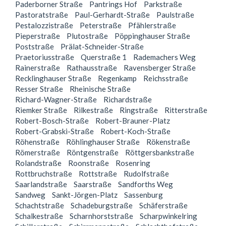
Paderborner Straße
Pantrings Hof
Parkstraße
Pastoratstraße
Paul-Gerhardt-Straße
Paulstraße
Pestalozzistraße
Peterstraße
Pfählerstraße
Pieperstraße
Plutostraße
Pöppinghauser Straße
Poststraße
Prälat-Schneider-Straße
Praetoriusstraße
Querstraße 1
Rademachers Weg
Rainerstraße
Rathausstraße
Ravensberger Straße
Recklinghauser Straße
Regenkamp
Reichsstraße
Resser Straße
Rheinische Straße
Richard-Wagner-Straße
Richardstraße
Riemker Straße
Rilkestraße
Ringstraße
Ritterstraße
Robert-Bosch-Straße
Robert-Brauner-Platz
Robert-Grabski-Straße
Robert-Koch-Straße
Röhenstraße
Röhlinghauser Straße
Rökenstraße
Römerstraße
Röntgenstraße
Röttgersbankstraße
Rolandstraße
Roonstraße
Rosenring
Rottbruchstraße
Rottstraße
Rudolfstraße
Saarlandstraße
Saarstraße
Sandforths Weg
Sandweg
Sankt-Jörgen-Platz
Sassenburg
Schachtstraße
Schadeburgstraße
Schäferstraße
Schalkestraße
Scharnhorststraße
Scharpwinkelring