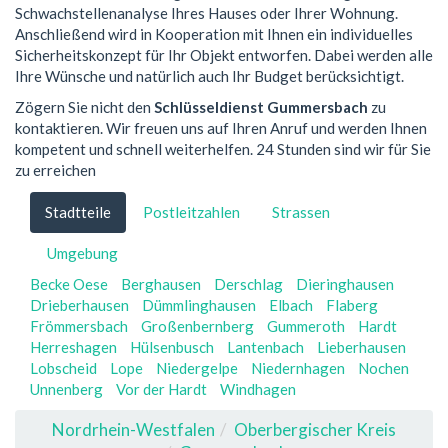
Schwachstellenanalyse Ihres Hauses oder Ihrer Wohnung.
Anschließend wird in Kooperation mit Ihnen ein individuelles
Sicherheitskonzept für Ihr Objekt entworfen. Dabei werden alle
Ihre Wünsche und natürlich auch Ihr Budget berücksichtigt.
Zögern Sie nicht den
Schlüsseldienst Gummersbach
zu
kontaktieren. Wir freuen uns auf Ihren Anruf und werden Ihnen
kompetent und schnell weiterhelfen. 24 Stunden sind wir für Sie
zu erreichen
Stadtteile
Postleitzahlen
Strassen
Umgebung
Becke Oese
Berghausen
Derschlag
Dieringhausen
Drieberhausen
Dümmlinghausen
Elbach
Flaberg
Frömmersbach
Großenbernberg
Gummeroth
Hardt
Herreshagen
Hülsenbusch
Lantenbach
Lieberhausen
Lobscheid
Lope
Niedergelpe
Niedernhagen
Nochen
Unnenberg
Vor der Hardt
Windhagen
Nordrhein-Westfalen
Oberbergischer Kreis