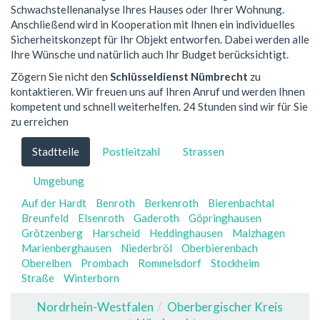
Schwachstellenanalyse Ihres Hauses oder Ihrer Wohnung.
Anschließend wird in Kooperation mit Ihnen ein individuelles
Sicherheitskonzept für Ihr Objekt entworfen. Dabei werden alle
Ihre Wünsche und natürlich auch Ihr Budget berücksichtigt.
Zögern Sie nicht den
Schlüsseldienst Nümbrecht
zu
kontaktieren. Wir freuen uns auf Ihren Anruf und werden Ihnen
kompetent und schnell weiterhelfen. 24 Stunden sind wir für Sie
zu erreichen
Stadtteile
Postleitzahl
Strassen
Umgebung
Auf der Hardt
Benroth
Berkenroth
Bierenbachtal
Breunfeld
Elsenroth
Gaderoth
Göpringhausen
Grötzenberg
Harscheid
Heddinghausen
Malzhagen
Marienberghausen
Niederbröl
Oberbierenbach
Oberelben
Prombach
Rommelsdorf
Stockheim
Straße
Winterborn
Nordrhein-Westfalen
Oberbergischer Kreis