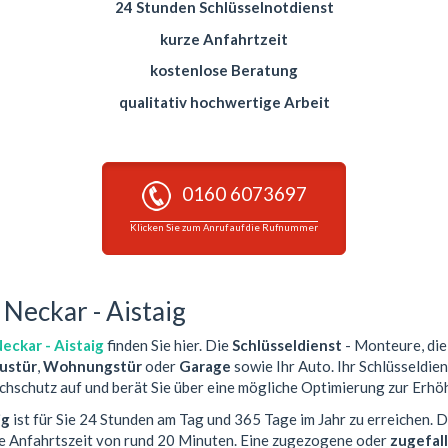
24 Stunden Schlüsselnotdienst
kurze Anfahrtzeit
kostenlose Beratung
qualitativ hochwertige Arbeit
0160 6073697
Klicken Sie zum Anruf auf die Rufnummer
Neckar - Aistaig
eckar - Aistaig
finden Sie hier. Die
Schlüsseldienst
- Monteure, die 
ustür
,
Wohnungstür
oder
Garage
sowie Ihr Auto. Ihr Schlüsseldien
chschutz auf und berät Sie über eine mögliche Optimierung zur Erhöh
ig
ist für Sie 24 Stunden am Tag und 365 Tage im Jahr zu erreichen. 
ze Anfahrtszeit von rund 20 Minuten. Eine zugezogene oder
zugefal