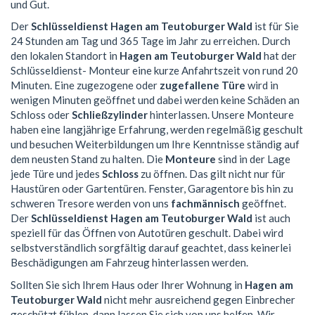
und Gut.
Der
Schlüsseldienst Hagen am Teutoburger Wald
ist für Sie
24 Stunden am Tag und 365 Tage im Jahr zu erreichen. Durch
den lokalen Standort in
Hagen am Teutoburger Wald
hat der
Schlüsseldienst- Monteur eine kurze Anfahrtszeit von rund 20
Minuten. Eine zugezogene oder
zugefallene Türe
wird in
wenigen Minuten geöffnet und dabei werden keine Schäden an
Schloss oder
Schließzylinder
hinterlassen. Unsere Monteure
haben eine langjährige Erfahrung, werden regelmäßig geschult
und besuchen Weiterbildungen um Ihre Kenntnisse ständig auf
dem neusten Stand zu halten. Die
Monteure
sind in der Lage
jede Türe und jedes
Schloss
zu öffnen. Das gilt nicht nur für
Haustüren oder Gartentüren. Fenster, Garagentore bis hin zu
schweren Tresore werden von uns
fachmännisch
geöffnet.
Der
Schlüsseldienst Hagen am Teutoburger Wald
ist auch
speziell für das Öffnen von Autotüren geschult. Dabei wird
selbstverständlich sorgfältig darauf geachtet, dass keinerlei
Beschädigungen am Fahrzeug hinterlassen werden.
Sollten Sie sich Ihrem Haus oder Ihrer Wohnung in
Hagen am
Teutoburger Wald
nicht mehr ausreichend gegen Einbrecher
geschützt fühlen, dann lassen Sie sich von uns helfen. Wir