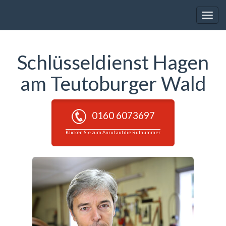
Toggle
naviga
Schlüsseldienst Hagen
am Teutoburger Wald
0160 6073697
Klicken Sie zum Anruf auf die Rufnummer