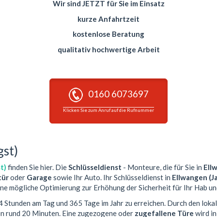
Wir sind JETZT für Sie im Einsatz
kurze Anfahrtzeit
kostenlose Beratung
qualitativ hochwertige Arbeit
0160 6073697
Klicken Sie zum Anruf auf die Rufnummer
gst)
t)
finden Sie hier. Die
Schlüsseldienst
- Monteure, die für Sie in
Ell
ür
oder
Garage
sowie Ihr Auto. Ihr Schlüsseldienst in
Ellwangen (J
ine mögliche Optimierung zur Erhöhung der Sicherheit für Ihr Hab un
24 Stunden am Tag und 365 Tage im Jahr zu erreichen. Durch den loka
von rund 20 Minuten. Eine zugezogene oder
zugefallene Türe
wird i