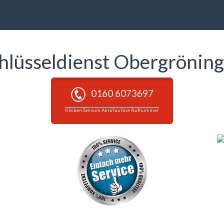
hlüsseldienst Obergrönin
0160 6073697
Klicken Sie zum Anruf auf die Rufnummer