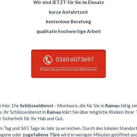
Wir sind JETZT für Sie im Einsatz
kurze Anfahrtzeit
kostenlose Beratung
qualitativ hochwertige Arbeit
0160 6073697
Klicken Sie zum Anruf auf die Rufnummer
e hier. Die
Schlüsseldienst
- Monteure, die für Sie in
Rainau
tätig si
. Ihr Schlüsseldienst in
Rainau
klärt Sie über mögliche Risiken Ihrer
 Sicherheit für Ihr Hab und Gut.
am Tag und 365 Tage im Jahr zu erreichen. Durch den lokalen Standor
zogene oder
zugefallene Türe
wird in wenigen Minuten geöffnet und