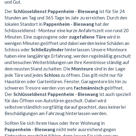
und Gut.
Der
Schlüsseldienst Pappenheim - Bieswang
ist für Sie 24
Stunden am Tag und 365 Tage im Jahr zu erreichen. Durch den
lokalen Standort in
Pappenheim - Bieswang
hat der
Schlüsseldienst- Monteur eine kurze Anfahrtszeit von rund 20
Minuten. Eine zugezogene oder
zugefallene Türe
wird in
wenigen Minuten geöffnet und dabei werden keine Schäden an
Schloss oder
Schließzylinder
hinterlassen. Unsere Monteure
haben eine langjährige Erfahrung, werden regelmäßig geschult
und besuchen Weiterbildungen um Ihre Kenntnisse ständig auf
dem neusten Stand zu halten. Die
Monteure
sind in der Lage
jede Türe und jedes
Schloss
zu öffnen. Das gilt nicht nur für
Haustüren oder Gartentüren. Fenster, Garagentore bis hin zu
schweren Tresore werden von uns
fachmännisch
geöffnet.
Der
Schlüsseldienst Pappenheim - Bieswang
ist auch speziell
für das Öffnen von Autotüren geschult. Dabei wird
selbstverständlich sorgfältig darauf geachtet, dass keinerlei
Beschädigungen am Fahrzeug hinterlassen werden.
Sollten Sie sich Ihrem Haus oder Ihrer Wohnung in
Pappenheim - Bieswang
nicht mehr ausreichend gegen
Einbrecher geschützt fühlen, dann lassen Sie sich von uns