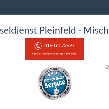
seldienst Pleinfeld - Misc
0160 6073697
Klicken Sie zum Anruf auf die Rufnummer