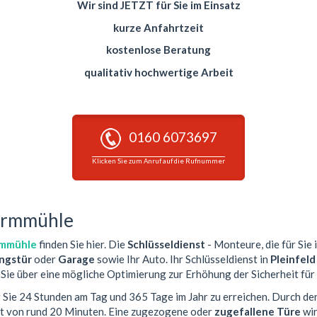
Wir sind JETZT für Sie im Einsatz
kurze Anfahrtzeit
kostenlose Beratung
qualitativ hochwertige Arbeit
0160 6073697
Klicken Sie zum Anruf auf die Rufnummer
Wurmmühle
rmmühle
finden Sie hier. Die
Schlüsseldienst
- Monteure, die für Sie 
gstür
oder
Garage
sowie Ihr Auto. Ihr Schlüsseldienst in
Pleinfel
Sie über eine mögliche Optimierung zur Erhöhung der Sicherheit für 
r Sie 24 Stunden am Tag und 365 Tage im Jahr zu erreichen. Durch de
it von rund 20 Minuten. Eine zugezogene oder
zugefallene Türe
wir