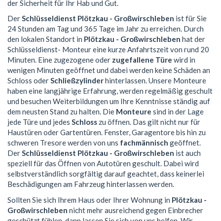
der Sicherheit für Ihr Hab und Gut.
Der
Schlüsseldienst Plötzkau - Großwirschleben
ist für Sie
24 Stunden am Tag und 365 Tage im Jahr zu erreichen. Durch
den lokalen Standort in
Plötzkau - Großwirschleben
hat der
Schlüsseldienst- Monteur eine kurze Anfahrtszeit von rund 20
Minuten. Eine zugezogene oder
zugefallene Türe
wird in
wenigen Minuten geöffnet und dabei werden keine Schäden an
Schloss oder
Schließzylinder
hinterlassen. Unsere Monteure
haben eine langjährige Erfahrung, werden regelmäßig geschult
und besuchen Weiterbildungen um Ihre Kenntnisse ständig auf
dem neusten Stand zu halten. Die
Monteure
sind in der Lage
jede Türe und jedes
Schloss
zu öffnen. Das gilt nicht nur für
Haustüren oder Gartentüren. Fenster, Garagentore bis hin zu
schweren Tresore werden von uns
fachmännisch
geöffnet.
Der
Schlüsseldienst Plötzkau - Großwirschleben
ist auch
speziell für das Öffnen von Autotüren geschult. Dabei wird
selbstverständlich sorgfältig darauf geachtet, dass keinerlei
Beschädigungen am Fahrzeug hinterlassen werden.
Sollten Sie sich Ihrem Haus oder Ihrer Wohnung in
Plötzkau -
Großwirschleben
nicht mehr ausreichend gegen Einbrecher
geschützt fühlen, dann lassen Sie sich von uns helfen. Wir