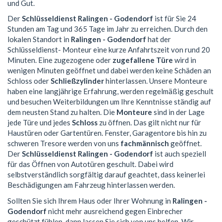
und Gut.
Der
Schlüsseldienst Ralingen - Godendorf
ist für Sie 24
Stunden am Tag und 365 Tage im Jahr zu erreichen. Durch den
lokalen Standort in
Ralingen - Godendorf
hat der
Schlüsseldienst- Monteur eine kurze Anfahrtszeit von rund 20
Minuten. Eine zugezogene oder
zugefallene Türe
wird in
wenigen Minuten geöffnet und dabei werden keine Schäden an
Schloss oder
Schließzylinder
hinterlassen. Unsere Monteure
haben eine langjährige Erfahrung, werden regelmäßig geschult
und besuchen Weiterbildungen um Ihre Kenntnisse ständig auf
dem neusten Stand zu halten. Die
Monteure
sind in der Lage
jede Türe und jedes
Schloss
zu öffnen. Das gilt nicht nur für
Haustüren oder Gartentüren. Fenster, Garagentore bis hin zu
schweren Tresore werden von uns
fachmännisch
geöffnet.
Der
Schlüsseldienst Ralingen - Godendorf
ist auch speziell
für das Öffnen von Autotüren geschult. Dabei wird
selbstverständlich sorgfältig darauf geachtet, dass keinerlei
Beschädigungen am Fahrzeug hinterlassen werden.
Sollten Sie sich Ihrem Haus oder Ihrer Wohnung in
Ralingen -
Godendorf
nicht mehr ausreichend gegen Einbrecher
geschützt fühlen, dann lassen Sie sich von uns helfen. Wir