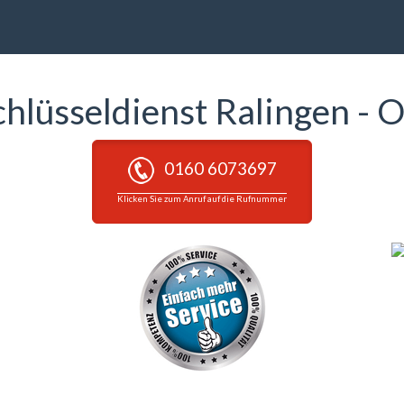
chlüsseldienst Ralingen - O
0160 6073697
Klicken Sie zum Anruf auf die Rufnummer