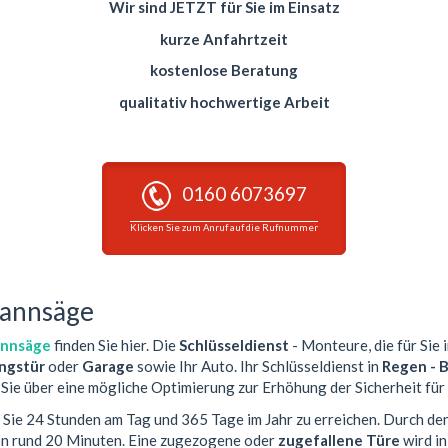
Wir sind JETZT für Sie im Einsatz
kurze Anfahrtzeit
kostenlose Beratung
qualitativ hochwertige Arbeit
0160 6073697
Klicken Sie zum Anruf auf die Rufnummer
mannsäge
annsäge
finden Sie hier. Die
Schlüsseldienst
- Monteure, die für Sie 
gstür
oder
Garage
sowie Ihr Auto. Ihr Schlüsseldienst in
Regen - 
Sie über eine mögliche Optimierung zur Erhöhung der Sicherheit für 
r Sie 24 Stunden am Tag und 365 Tage im Jahr zu erreichen. Durch de
von rund 20 Minuten. Eine zugezogene oder
zugefallene Türe
wird i