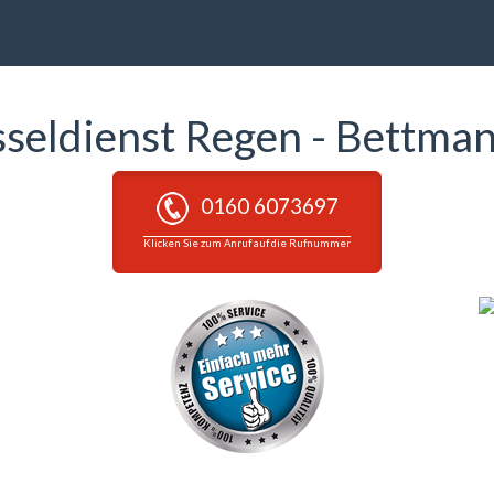
sseldienst Regen - Bettma
0160 6073697
Klicken Sie zum Anruf auf die Rufnummer