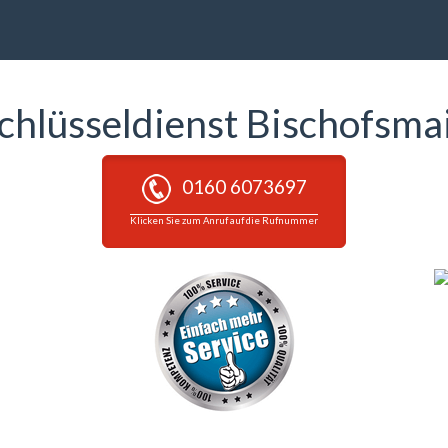
chlüsseldienst Bischofsma
0160 6073697
Klicken Sie zum Anruf auf die Rufnummer