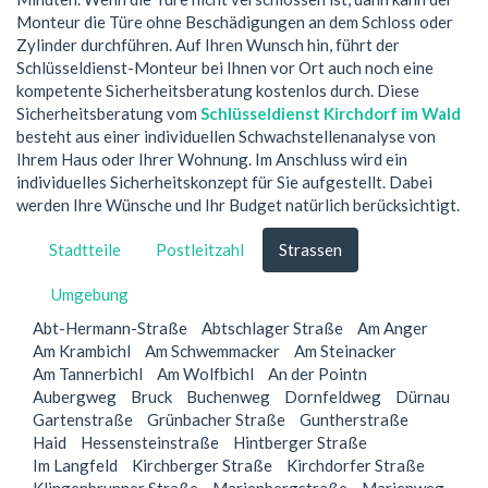
Monteur die Türe ohne Beschädigungen an dem Schloss oder
Zylinder durchführen. Auf Ihren Wunsch hin, führt der
Schlüsseldienst-Monteur bei Ihnen vor Ort auch noch eine
kompetente Sicherheitsberatung kostenlos durch. Diese
Sicherheitsberatung vom
Schlüsseldienst Kirchdorf im Wald
besteht aus einer individuellen Schwachstellenanalyse von
Ihrem Haus oder Ihrer Wohnung. Im Anschluss wird ein
individuelles Sicherheitskonzept für Sie aufgestellt. Dabei
werden Ihre Wünsche und Ihr Budget natürlich berücksichtigt.
Stadtteile
Postleitzahl
Strassen
Umgebung
Abt-Hermann-Straße
Abtschlager Straße
Am Anger
Am Krambichl
Am Schwemmacker
Am Steinacker
Am Tannerbichl
Am Wolfbichl
An der Pointn
Aubergweg
Bruck
Buchenweg
Dornfeldweg
Dürnau
Gartenstraße
Grünbacher Straße
Guntherstraße
Haid
Hessensteinstraße
Hintberger Straße
Im Langfeld
Kirchberger Straße
Kirchdorfer Straße